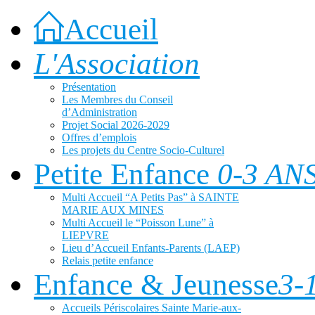
Accueil
L'Association
Présentation
Les Membres du Conseil
d’Administration
Projet Social 2026-2029
Offres d’emplois
Les projets du Centre Socio-Culturel
Petite Enfance
0-3 AN
Multi Accueil “A Petits Pas” à SAINTE
MARIE AUX MINES
Multi Accueil le “Poisson Lune” à
LIEPVRE
Lieu d’Accueil Enfants-Parents (LAEP)
Relais petite enfance
Enfance & Jeunesse
3-
Accueils Périscolaires Sainte Marie-aux-