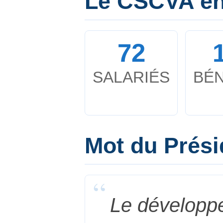
Le CSCVA en 
72
SALARIÉS
BÉ
Mot du Prési
“
Le développe