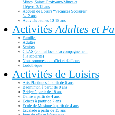
Mines, Sainte Croix-aux-Mines et
Lièpvre 3/12 ans
Accueil de Loisirs “Vacances Scolaires”
3-12 ans
Activités Jeunes 10-18 ans
Activités
Adultes et Fa
Familles
Adultes
Seniors
CLAS (contrat local d'accompagnement
à la scolarité)
Nous sommes tous d'ici et d'ailleurs
Ludothèque
Activités de Loisirs
Arts Plastiques à partir de 6 ans
Badminton à partir de 8 ans
Bridge à partir de 18 ans
Danse à partir de 4 ans
Echecs à partir de 7 ans
École de Musique à partir de 4 ans
Escalade à partir de 15 ans
Jeux de rôle et Wargames