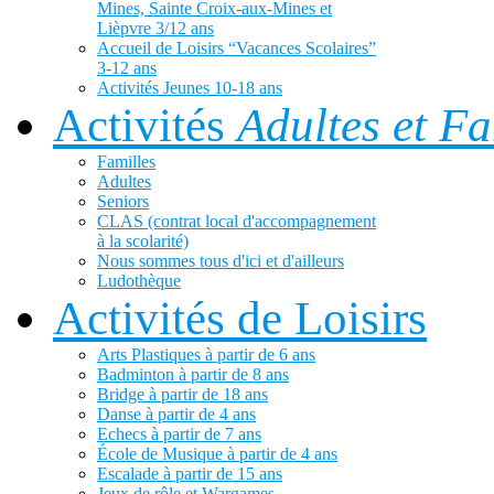
Mines, Sainte Croix-aux-Mines et
Lièpvre 3/12 ans
Accueil de Loisirs “Vacances Scolaires”
3-12 ans
Activités Jeunes 10-18 ans
Activités
Adultes et Fa
Familles
Adultes
Seniors
CLAS (contrat local d'accompagnement
à la scolarité)
Nous sommes tous d'ici et d'ailleurs
Ludothèque
Activités de Loisirs
Arts Plastiques à partir de 6 ans
Badminton à partir de 8 ans
Bridge à partir de 18 ans
Danse à partir de 4 ans
Echecs à partir de 7 ans
École de Musique à partir de 4 ans
Escalade à partir de 15 ans
Jeux de rôle et Wargames