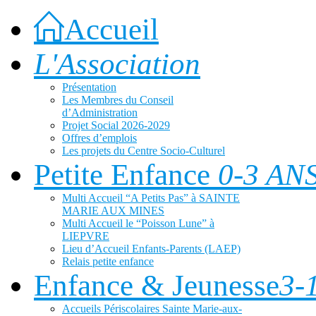
Accueil
L'Association
Présentation
Les Membres du Conseil
d’Administration
Projet Social 2026-2029
Offres d’emplois
Les projets du Centre Socio-Culturel
Petite Enfance
0-3 AN
Multi Accueil “A Petits Pas” à SAINTE
MARIE AUX MINES
Multi Accueil le “Poisson Lune” à
LIEPVRE
Lieu d’Accueil Enfants-Parents (LAEP)
Relais petite enfance
Enfance & Jeunesse
3-
Accueils Périscolaires Sainte Marie-aux-