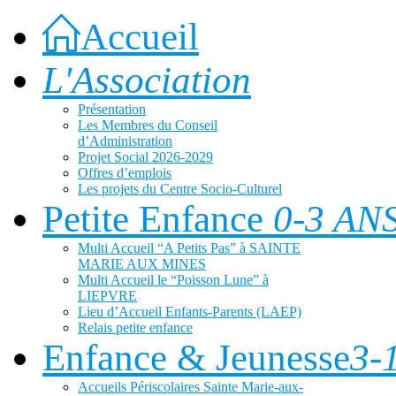
Accueil
L'Association
Présentation
Les Membres du Conseil
d’Administration
Projet Social 2026-2029
Offres d’emplois
Les projets du Centre Socio-Culturel
Petite Enfance
0-3 AN
Multi Accueil “A Petits Pas” à SAINTE
MARIE AUX MINES
Multi Accueil le “Poisson Lune” à
LIEPVRE
Lieu d’Accueil Enfants-Parents (LAEP)
Relais petite enfance
Enfance & Jeunesse
3-
Accueils Périscolaires Sainte Marie-aux-