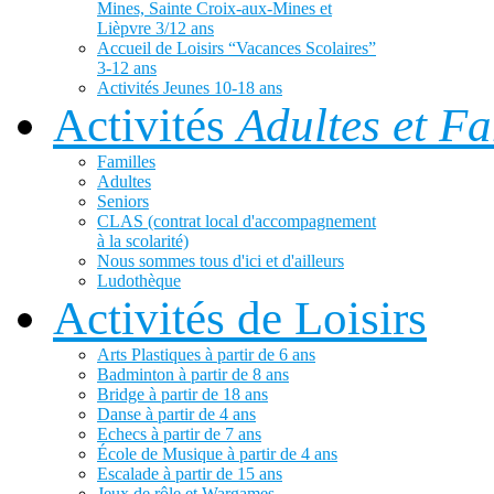
Mines, Sainte Croix-aux-Mines et
Lièpvre 3/12 ans
Accueil de Loisirs “Vacances Scolaires”
3-12 ans
Activités Jeunes 10-18 ans
Activités
Adultes et Fa
Familles
Adultes
Seniors
CLAS (contrat local d'accompagnement
à la scolarité)
Nous sommes tous d'ici et d'ailleurs
Ludothèque
Activités de Loisirs
Arts Plastiques à partir de 6 ans
Badminton à partir de 8 ans
Bridge à partir de 18 ans
Danse à partir de 4 ans
Echecs à partir de 7 ans
École de Musique à partir de 4 ans
Escalade à partir de 15 ans
Jeux de rôle et Wargames