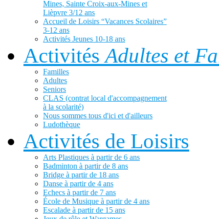
Mines, Sainte Croix-aux-Mines et
Lièpvre 3/12 ans
Accueil de Loisirs “Vacances Scolaires”
3-12 ans
Activités Jeunes 10-18 ans
Activités
Adultes et Fa
Familles
Adultes
Seniors
CLAS (contrat local d'accompagnement
à la scolarité)
Nous sommes tous d'ici et d'ailleurs
Ludothèque
Activités de Loisirs
Arts Plastiques à partir de 6 ans
Badminton à partir de 8 ans
Bridge à partir de 18 ans
Danse à partir de 4 ans
Echecs à partir de 7 ans
École de Musique à partir de 4 ans
Escalade à partir de 15 ans
Jeux de rôle et Wargames