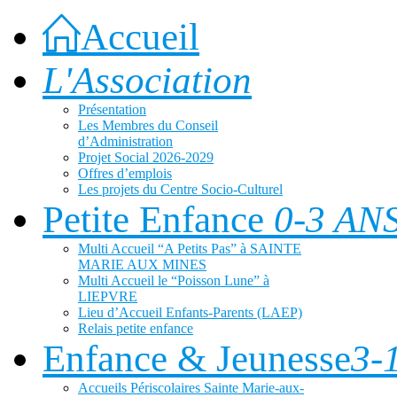
Accueil
L'Association
Présentation
Les Membres du Conseil
d’Administration
Projet Social 2026-2029
Offres d’emplois
Les projets du Centre Socio-Culturel
Petite Enfance
0-3 AN
Multi Accueil “A Petits Pas” à SAINTE
MARIE AUX MINES
Multi Accueil le “Poisson Lune” à
LIEPVRE
Lieu d’Accueil Enfants-Parents (LAEP)
Relais petite enfance
Enfance & Jeunesse
3-
Accueils Périscolaires Sainte Marie-aux-